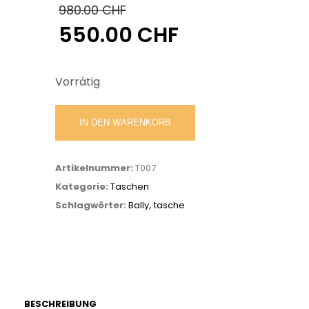
980.00
CHF
550.00
CHF
Ursprünglicher
Preis
Aktueller
war:
Preis
Vorrätig
980.00 CHF
ist:
550.00 CHF.
Bally
IN DEN WARENKORB
Tasche
Menge
Artikelnummer:
T007
Kategorie:
Taschen
Schlagwörter:
Bally
,
tasche
BESCHREIBUNG