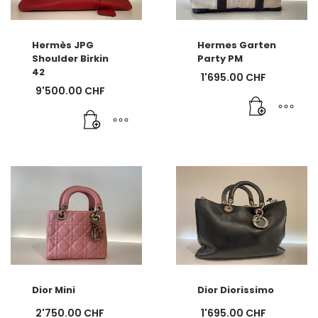
Hermès JPG
Hermes Garten
Shoulder Birkin
Party PM
42
1'695.00
CHF
9'500.00
CHF
Dior Mini
Dior Diorissimo
2'750.00
CHF
1'695.00
CHF