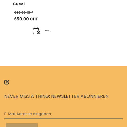
Gucci
950.00
CHF
Ursprünglicher
650.00
CHF
Preis
Aktueller
war:
Preis
950.00 CHF
ist:
650.00 CHF.
NEVER MISS A THING: NEWSLETTER ABONNIEREN
E-Mail Adresse eingeben