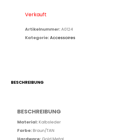
Preis
Aktueller
war:
Preis
Verkauft
570.00 CHF
ist:
430.00 CHF.
Artikelnummer:
A0124
Kategorie:
Accessoires
BESCHREIBUNG
BESCHREIBUNG
Material:
Kalbsleder
Farbe:
Braun/TAN
Hardware:
Gold Metal