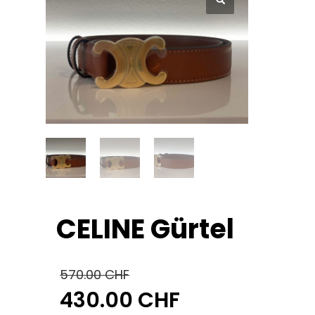
CELINE Gürtel
570.00
CHF
430.00
CHF
Ursprünglicher