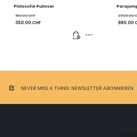
Philosofie Pullover
Parajump
459.00
CHF
2'000.00
C
Ursprünglicher
Ursprüng
350.00
CHF
980.00
Preis
Aktueller
Preis
Aktueller
war:
Preis
war:
Preis
459.00 CHF
ist:
2'000.00
ist:
350.00 CHF.
980.00 C
NEVER MISS A THING: NEWSLETTER ABONNIEREN