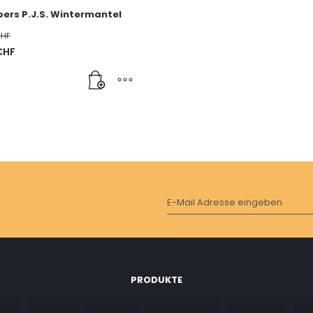
ers P.J.S. Wintermantel
HF
licher
CHF
 CHF
HF.
E-Mail Adresse eingeben
PRODUKTE