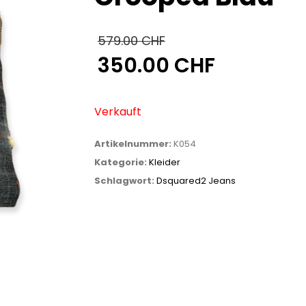
579.00
CHF
350.00
CHF
Ursprünglicher
Preis
Aktueller
war:
Preis
Verkauft
579.00 CHF
ist:
350.00 CHF.
Artikelnummer:
K054
Kategorie:
Kleider
Schlagwort:
Dsquared2 Jeans