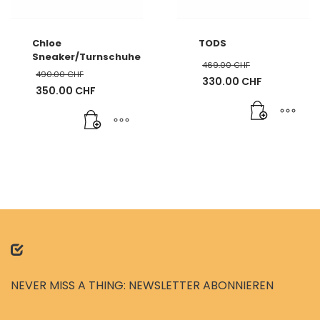
Chloe
TODS
Sneaker/Turnschuhe
469.00
CHF
490.00
CHF
Ursprünglicher
330.00
CHF
Ursprünglicher
350.00
CHF
Preis
Aktueller
Preis
Aktueller
war:
Preis
war:
Preis
469.00 CHF
ist:
490.00 CHF
ist:
330.00 CHF.
350.00 CHF.
NEVER MISS A THING: NEWSLETTER ABONNIEREN