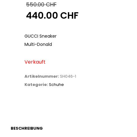
550.00
CHF
440.00
CHF
Ursprünglicher
Preis
Aktueller
war:
Preis
GUCCI Sneaker
550.00 CHF
ist:
Multi-Donald
440.00 CHF.
Verkauft
Artikelnummer:
SH046-1
Kategorie:
Schuhe
BESCHREIBUNG