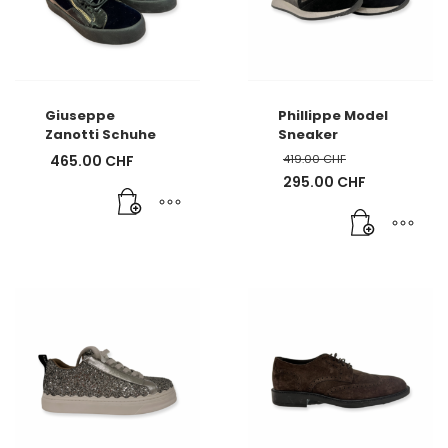
Giuseppe
Phillippe Model
Zanotti Schuhe
Sneaker
465.00
CHF
419.00
CHF
Ursprünglicher
295.00
CHF
Preis
Aktueller
war:
Preis
419.00 CHF
ist:
295.00 CHF.