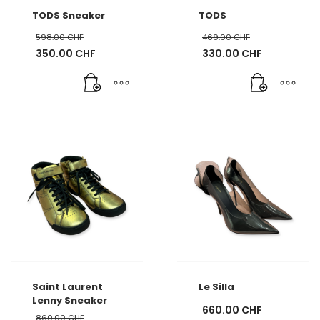
TODS Sneaker
TODS
598.00
CHF
469.00
CHF
Ursprünglicher
Ursprünglicher
350.00
CHF
330.00
CHF
Preis
Aktueller
Preis
Aktueller
war:
Preis
war:
Preis
598.00 CHF
ist:
469.00 CHF
ist:
350.00 CHF.
330.00 CHF.
Saint Laurent
Le Silla
Lenny Sneaker
660.00
CHF
860.00
CHF