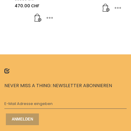
Ursprünglicher
470.00
CHF
Preis
Aktueller
war:
Preis
860.00 CHF
ist:
470.00 CHF.
NEVER MISS A THING: NEWSLETTER ABONNIEREN
E-Mail Adresse eingeben
ANMELDEN