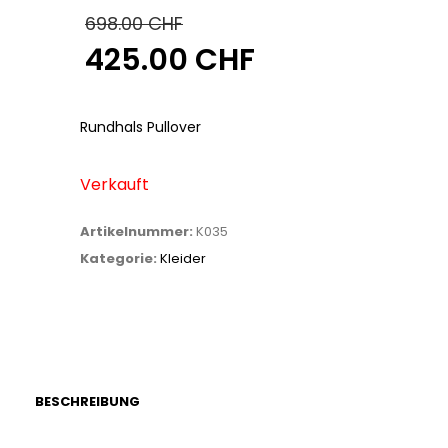
698.00
CHF
425.00
CHF
Ursprünglicher
Preis
Aktueller
war:
Preis
Rundhals Pullover
698.00 CHF
ist:
425.00 CHF.
Verkauft
Artikelnummer:
K035
Kategorie:
Kleider
BESCHREIBUNG