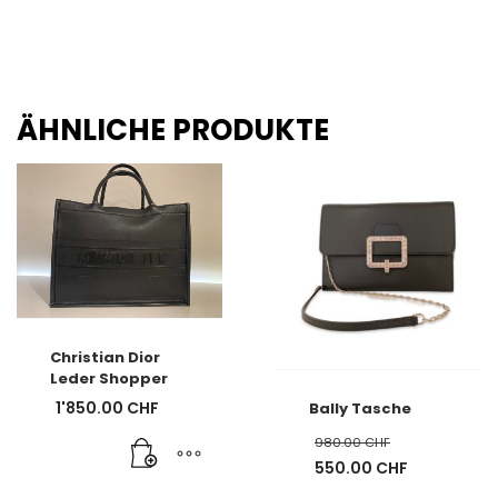
ÄHNLICHE PRODUKTE
Christian Dior
Leder Shopper
1'850.00
CHF
Bally Tasche
980.00
CHF
Ursprünglicher
550.00
CHF
Preis
Aktueller