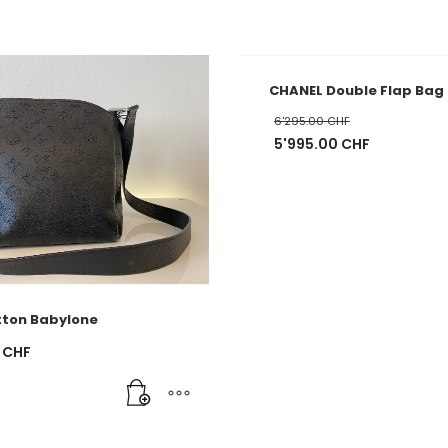
CHANEL Double Flap Bag
6'295.00
CHF
Ursprünglicher
5'995.00
CHF
Preis
Aktueller
war:
Preis
6'295.00 CHF
ist:
5'995.00 CHF.
itton Babylone
0
CHF