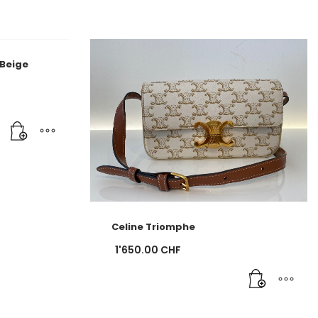
 Beige
Celine Triomphe
1'650.00
CHF