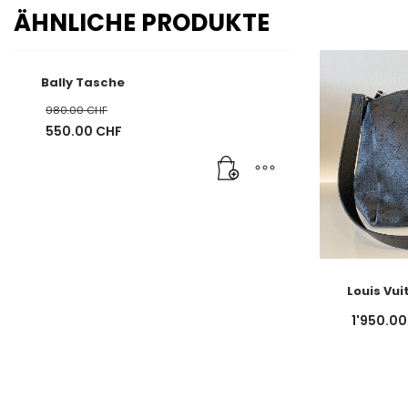
ÄHNLICHE PRODUKTE
Bally Tasche
980.00
CHF
Ursprünglicher
550.00
CHF
Preis
Aktueller
war:
Preis
980.00 CHF
ist:
550.00 CHF.
Louis Vu
1'950.0