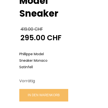
Model
Sneaker
419.00
CHF
295.00
CHF
Ursprünglicher
Preis
Aktueller
war:
Preis
Phillippe Model
419.00 CHF
ist:
Sneaker Monaco
295.00 CHF.
Satinfell
Vorrätig
Phillippe
IN DEN WARENKORB
Model
Sneaker