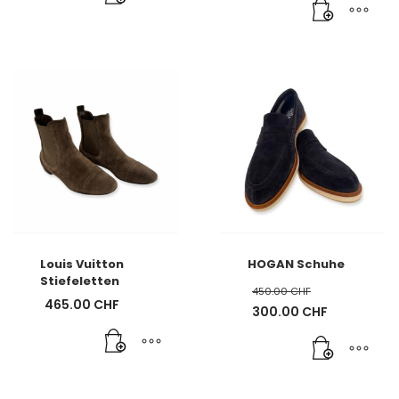
Louis Vuitton
HOGAN Schuhe
Stiefeletten
450.00
CHF
465.00
CHF
Ursprünglicher
300.00
CHF
Preis
Aktueller
war:
Preis
450.00 CHF
ist:
300.00 CHF.