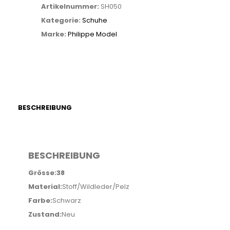
Artikelnummer:
SH050
Menge
Kategorie:
Schuhe
Marke:
Philippe Model
BESCHREIBUNG
BESCHREIBUNG
Grösse:38
Material:
Stoff/Wildleder/Pelz
Farbe:
Schwarz
Zustand:
Neu