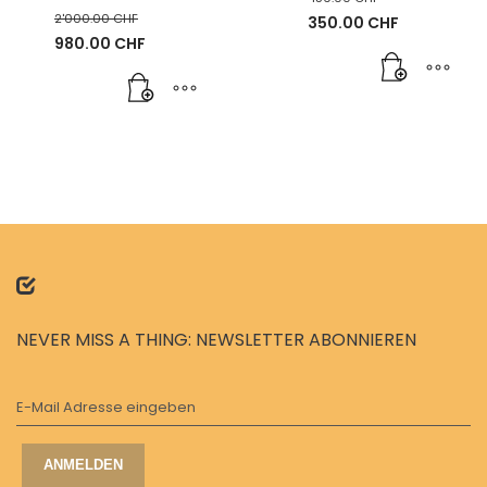
2'000.00
CHF
Ursprünglicher
350.00
CHF
Preis
Aktueller
Ursprünglicher
980.00
CHF
war:
Preis
Preis
Aktueller
459.00 CHF
ist:
war:
Preis
350.00 CHF.
2'000.00 CHF
ist:
980.00 CHF.
NEVER MISS A THING: NEWSLETTER ABONNIEREN
E-Mail Adresse eingeben
ANMELDEN