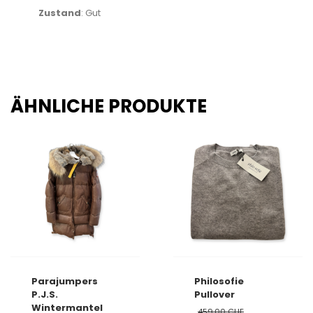
Zustand
: Gut
ÄHNLICHE PRODUKTE
Parajumpers
Philosofie
P.J.S.
Pullover
Wintermantel
459.00
CHF