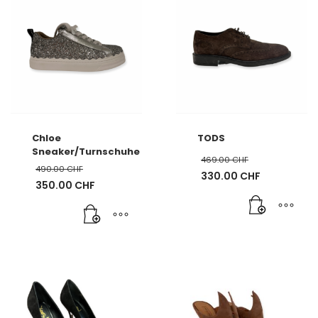
Chloe
TODS
Sneaker/Turnschuhe
469.00
CHF
490.00
CHF
Ursprünglicher
330.00
CHF
Ursprünglicher
350.00
CHF
Preis
Aktueller
Preis
Aktueller
war:
Preis
war:
Preis
469.00 CHF
ist:
490.00 CHF
ist:
330.00 CHF.
350.00 CHF.