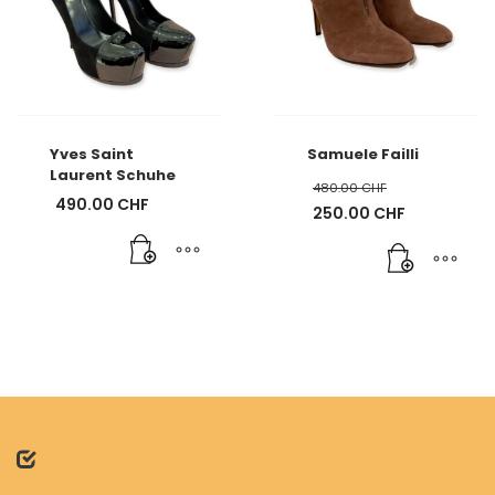
Yves Saint
Samuele Failli
Laurent Schuhe
480.00
CHF
490.00
CHF
Ursprünglicher
250.00
CHF
Preis
Aktueller
war:
Preis
480.00 CHF
ist:
250.00 CHF.