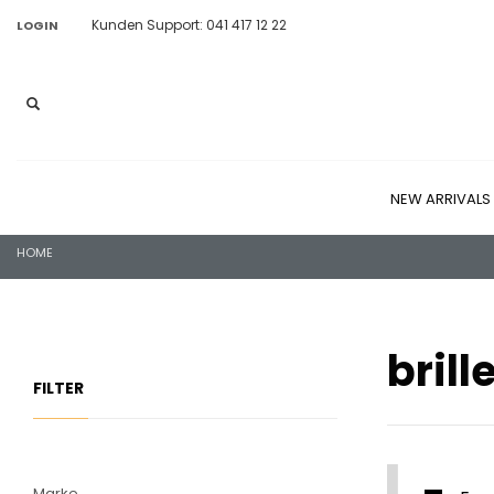
Kunden Support: 041 417 12 22
LOGIN
NEW ARRIVALS
HOME
brill
FILTER
Marke