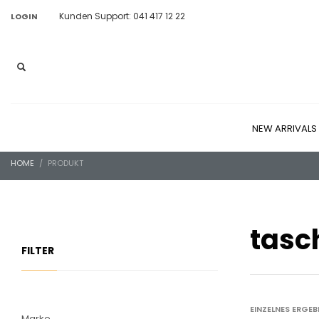
Kunden Support: 041 417 12 22
LOGIN
NEW ARRIVALS
HOME
PRODUKT
tasc
FILTER
EINZELNES ERGE
Marke