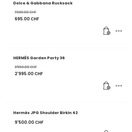
Dolce & Gabbana Rucksack
1'030.00
CHF
Ursprünglicher
695.00
CHF
Preis
Aktueller
war:
Preis
1'030.00 CHF
ist:
695.00 CHF.
HERMÉS Garden Party 36
3'550.00
CHF
Ursprünglicher
2'995.00
CHF
Preis
Aktueller
war:
Preis
3'550.00 CHF
ist:
2'995.00 CHF.
Hermès JPG Shoulder Birkin 42
9'500.00
CHF