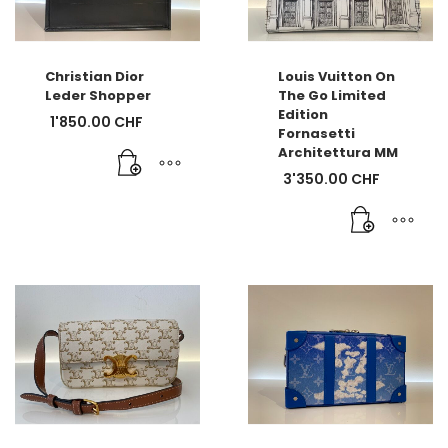
Christian Dior
Louis Vuitton On
Leder Shopper
The Go Limited
Edition
1'850.00
CHF
Fornasetti
Architettura MM
3'350.00
CHF