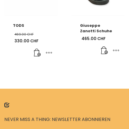
TODS
Giuseppe
Zanotti Schuhe
469.00
CHF
465.00
CHF
Ursprünglicher
330.00
CHF
Preis
Aktueller
war:
Preis
469.00 CHF
ist:
330.00 CHF.
NEVER MISS A THING: NEWSLETTER ABONNIEREN