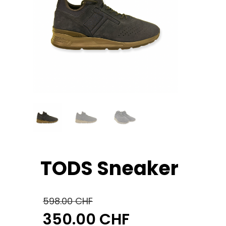
TODS Sneaker
598.00
CHF
350.00
CHF
Ursprünglicher