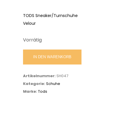
Preis
Aktueller
war:
Preis
TODS Sneaker/Turnschuhe
598.00 CHF
ist:
Velour
350.00 CHF.
Vorrätig
TODS
IN DEN WARENKORB
Sneaker
Menge
Artikelnummer:
SH047
Kategorie:
Schuhe
Marke:
Tods