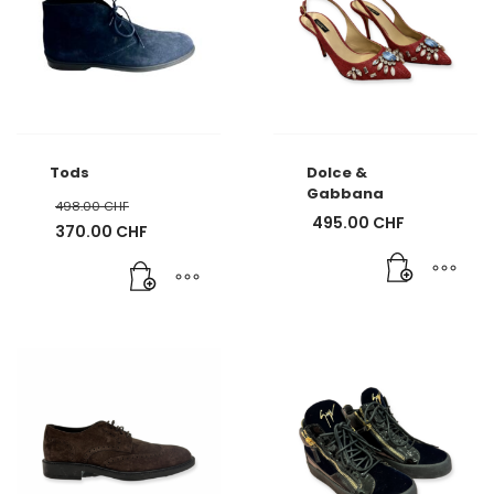
Tods
Dolce &
Gabbana
498.00
CHF
495.00
CHF
Ursprünglicher
370.00
CHF
Preis
Aktueller
war:
Preis
498.00 CHF
ist:
370.00 CHF.