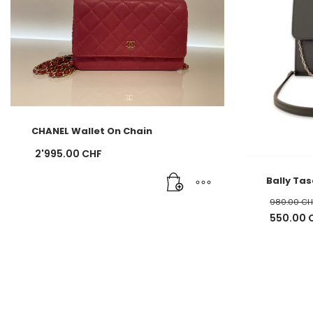
CHANEL Wallet On Chain
2'995.00
CHF
Bally Ta
980.00
CH
Ursprüng
550.00
Preis
Aktueller
war:
Preis
980.00 C
ist:
550.00 C