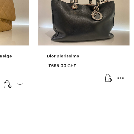
 Beige
Dior Diorissimo
1'695.00
CHF